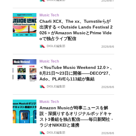
2026/8/7
Music Tech
Charli XCX、The xx、Turnstileらが
出演する＜Outside Lands Festival 2
026＞がAmazon MusicとPrime Vide
oで独占ライブ配信
DIGLE編集部
2026/8/6
Music Tech
＜YouTube Music Weekend 12.0＞、
8月21日〜23日に開催——DECO*27、
Ado、PLAVEら113組が集結
DIGLE編集部
2026/8/6
Music Tech
Amazon Musicが時事ニュースを解
説・深掘りするオリジナルポッドキャ
スト3番組を独占配信——毎日新聞社・
ラジオNIKKEIと連携
DIGLE編集部
2026/8/6