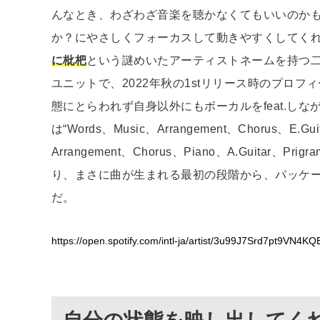
んなとき、わざわざ音楽を聴かなくてもいいのか
か？にやさしくフォーカスして動きやすくしてく
に枇杷
という謎めいたアーティストネームを持つ
ユニットで、2022年秋の1stリリース時のプロ
態にとらわれず自身以外にもボーカルをfeat.し
は“Words、Music、Arrangement、Chorus、E.Guita
Arrangement、Chorus、Piano、A.Guitar、Prig
り、まさに曲が生まれる最初の段階から、パッケ
だ。
https://open.spotify.com/intl-ja/artist/3u99J7Srd7pt9VN4