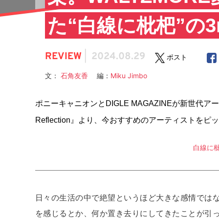
た“白線に枇杷”の3
REVIEW
|
2024.08.29
ポスト
文：
石角友香
編：
Miku Jimbo
ポニーキャニオンとDIGLE MAGAZINEが新世代
Reflection』より、今おすすめのアーティスト
白線に枇
日々の生活の中で絶望というほど大きな感情では
を感じるとか、何か置き去りにしてきたことが引