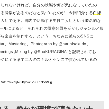
もしれないけれど、自分の状態や何が気になっていたの
れる音楽があるのだなと気づいたのが、今回紹介する
白線
二人組である。都内で活動する男性二人組という匿名的な
フィールによると、それぞれの得意分野を活かしジャンル／形
ながら楽曲を制作する、という。ちなみに彼らのSNSに
r、Mastering、Photograph by @narihisakudo、
rammings ,Mixing by @ShoKURAGINA“と記載されてお
ージに至るまで二人のスキルとセンスで貫かれているの
KQEVA1?si=hIjN8i8ySwSpZi0fNotVPg