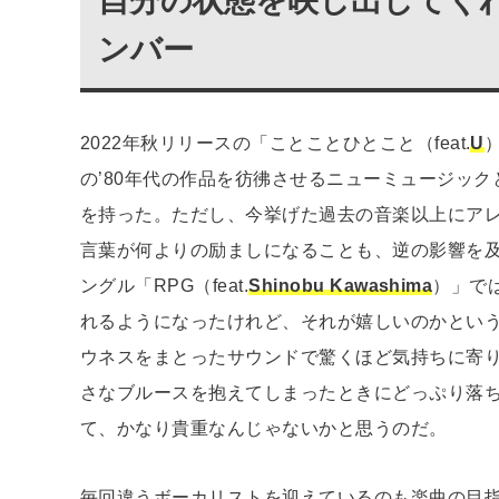
自分の状態を映し出してく
ンバー
2022年秋リリースの「ことことひとこと（feat.
U
の’80年代の作品を彷彿させるニューミュージッ
を持った。ただし、今挙げた過去の音楽以上にア
言葉が何よりの励ましになることも、逆の影響を及
ングル「RPG（feat.
Shinobu Kawashima
）」で
れるようになったけれど、それが嬉しいのかとい
ウネスをまとったサウンドで驚くほど気持ちに寄
さなブルースを抱えてしまったときにどっぷり落
て、かなり貴重なんじゃないかと思うのだ。
毎回違うボーカリストを迎えているのも楽曲の目