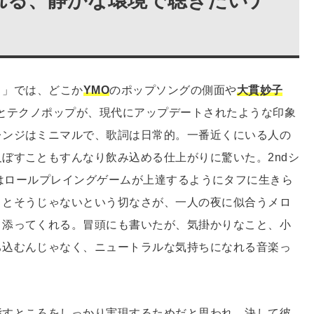
れる、静かな環境で聴きたいナ
）」では、どこか
YMO
のポップソングの側面や
大貫妙子
クとテクノポップが、現代にアップデートされたような印象
レンジはミニマルで、歌詞は日常的。一番近くにいる人の
ぼすこともすんなり飲み込める仕上がりに驚いた。2ndシ
はロールプレイングゲームが上達するようにタフに生きら
うとそうじゃないという切なさが、一人の夜に似合うメロ
り添ってくれる。冒頭にも書いたが、気掛かりなこと、小
ち込むんじゃなく、ニュートラルな気持ちになれる音楽っ
指すところをしっかり実現するためだと思われ、決して彼