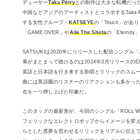
デューサー
Taka Perry
との制作は大きな転機だっ
中国などアジアのアーティストとコラボするTaka 
する女性グループ・
KATSEYE
の「Touch」が
「GAME OVER」や
Aile The Shota
の「Eternit
SATSUKIは2020年にリリースした配信シングル「Z
果がまとまって聴けるのは2024年3月リリースのEP『
英語と日本語を行き来する歌唱とリリックのスムー
曲には英語圏のリスナーのリアクションも多かった。
在を一つ押し上げた印象だ。
このタッグの最新形が、今回のシングル「ROLL W
フェリックなエレクトロポップからイメージを変
らとした悪夢を思わせるリリックをリアルに伝えて