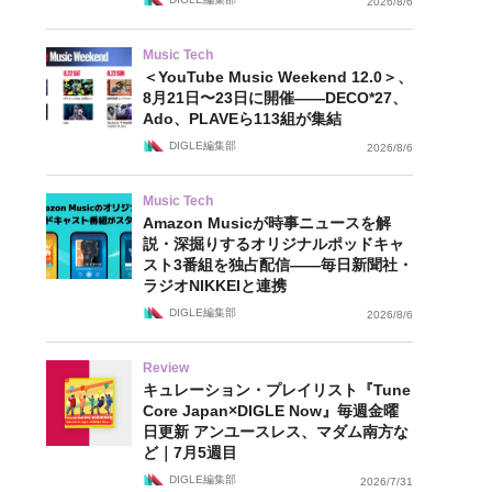
2026/8/6
Music Tech
＜YouTube Music Weekend 12.0＞、
8月21日〜23日に開催——DECO*27、
Ado、PLAVEら113組が集結
DIGLE編集部
2026/8/6
Music Tech
Amazon Musicが時事ニュースを解
説・深掘りするオリジナルポッドキャ
スト3番組を独占配信——毎日新聞社・
ラジオNIKKEIと連携
DIGLE編集部
2026/8/6
Review
キュレーション・プレイリスト『Tune
Core Japan×DIGLE Now』毎週金曜
日更新 アンユースレス、マダム南方な
ど｜7月5週目
DIGLE編集部
2026/7/31