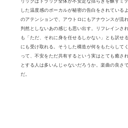
リックはトラック全体が不安定な揺らぎを醸すミ
した温度感のボーカルが秘密の告白をされている
のアテンションで、アウトロにもアナウンスが流
判然としないあの感じも思い出す。リフレインされる《You 
も「ただ、それに身を任せるしかない」とも訳せ
にも受け取れる。そうした構造が何をもたらしてくれ
って、不安をただ共有するという実はとても癒さ
とする人は多いんじゃないだろうか。楽曲の良さ
だ。