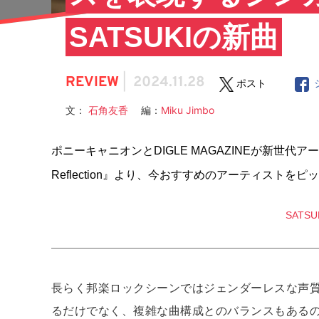
SATSUKIの新曲
REVIEW
|
2024.11.28
ポスト
文：
石角友香
編：
Miku Jimbo
ポニーキャニオンとDIGLE MAGAZINEが新世代
Reflection』より、今おすすめのアーティストをピ
SATS
長らく邦楽ロックシーンではジェンダーレスな声
るだけでなく、複雑な曲構成とのバランスもある