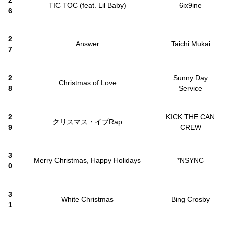
2
TIC TOC (feat. Lil Baby)
6ix9ine
6
2
Answer
Taichi Mukai
7
2
Sunny Day
Christmas of Love
8
Service
2
KICK THE CAN
クリスマス・イブRap
9
CREW
3
Merry Christmas, Happy Holidays
*NSYNC
0
3
White Christmas
Bing Crosby
1