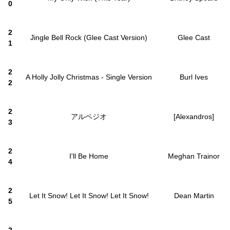
0
2
Jingle Bell Rock (Glee Cast Version)
Glee Cast
1
2
A Holly Jolly Christmas - Single Version
Burl Ives
2
2
アルペジオ
[Alexandros]
3
2
I'll Be Home
Meghan Trainor
4
2
Let It Snow! Let It Snow! Let It Snow!
Dean Martin
5