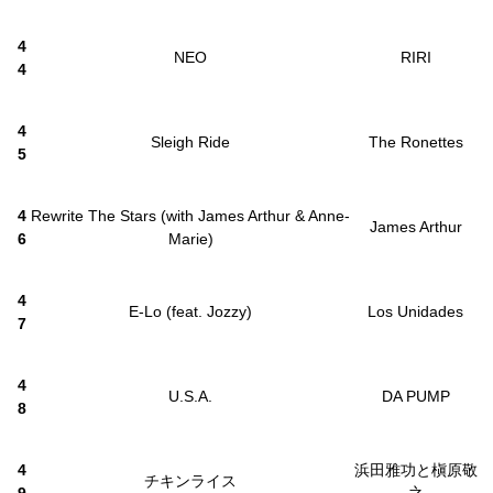
4
NEO
RIRI
4
4
Sleigh Ride
The Ronettes
5
4
Rewrite The Stars (with James Arthur & Anne-
James Arthur
6
Marie)
4
E-Lo (feat. Jozzy)
Los Unidades
7
4
U.S.A.
DA PUMP
8
4
浜田雅功と槇原敬
チキンライス