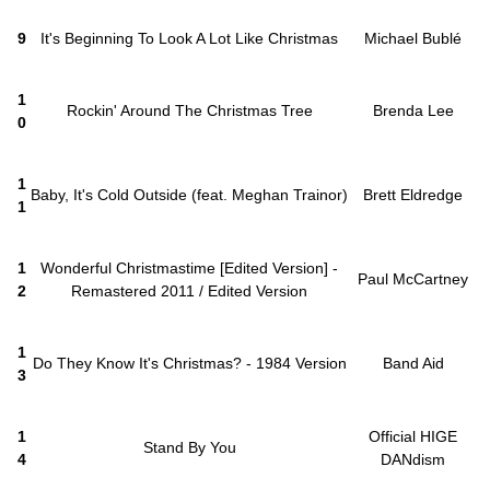
9
It's Beginning To Look A Lot Like Christmas
Michael Bublé
1
Rockin' Around The Christmas Tree
Brenda Lee
0
1
Baby, It's Cold Outside (feat. Meghan Trainor)
Brett Eldredge
1
1
Wonderful Christmastime [Edited Version] -
Paul McCartney
2
Remastered 2011 / Edited Version
1
Do They Know It's Christmas? - 1984 Version
Band Aid
3
1
Official HIGE
Stand By You
4
DANdism