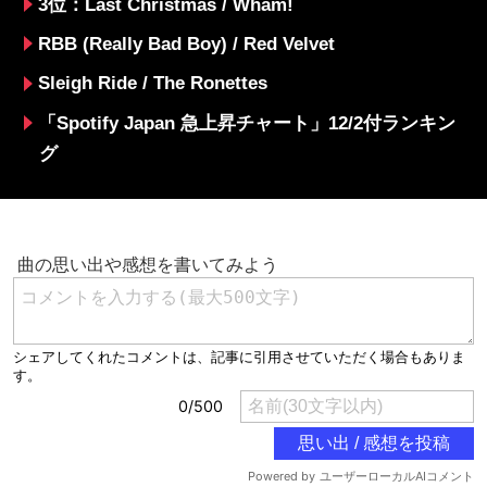
3位：Last Christmas / Wham!
RBB (Really Bad Boy) / Red Velvet
Sleigh Ride / The Ronettes
「Spotify Japan 急上昇チャート」12/2付ランキン
グ