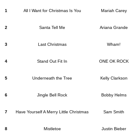
1
All I Want for Christmas Is You
Mariah Carey
2
Santa Tell Me
Ariana Grande
3
Last Christmas
Wham!
4
Stand Out Fit In
ONE OK ROCK
5
Underneath the Tree
Kelly Clarkson
6
Jingle Bell Rock
Bobby Helms
7
Have Yourself A Merry Little Christmas
Sam Smith
8
Mistletoe
Justin Bieber