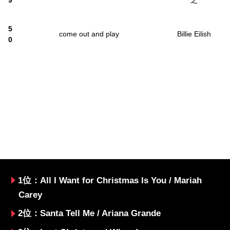
9
之
5
come out and play
Billie Eilish
0
1位：All I Want for Christmas Is You / Mariah
Carey
2位：Santa Tell Me / Ariana Grande