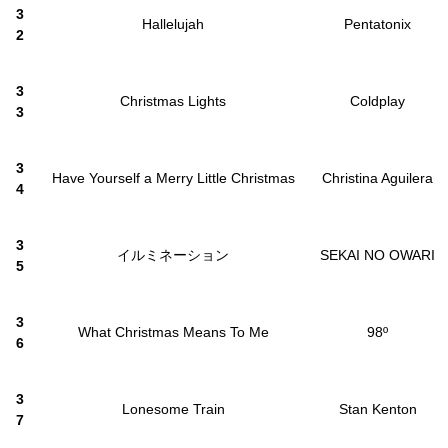
3
Hallelujah
Pentatonix
2
3
Christmas Lights
Coldplay
3
3
Have Yourself a Merry Little Christmas
Christina Aguilera
4
3
イルミネーション
SEKAI NO OWARI
5
3
What Christmas Means To Me
98º
6
3
Lonesome Train
Stan Kenton
7