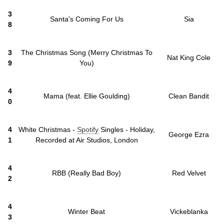
3
Santa's Coming For Us
Sia
8
3
The Christmas Song (Merry Christmas To
Nat King Cole
9
You)
4
Mama (feat. Ellie Goulding)
Clean Bandit
0
4
White Christmas -
Spotify
Singles - Holiday,
George Ezra
1
Recorded at Air Studios, London
4
RBB (Really Bad Boy)
Red Velvet
2
4
Winter Beat
Vickeblanka
3