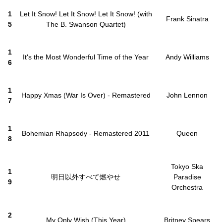
1
Let It Snow! Let It Snow! Let It Snow! (with
Frank Sinatra
5
The B. Swanson Quartet)
1
It's the Most Wonderful Time of the Year
Andy Williams
6
1
Happy Xmas (War Is Over) - Remastered
John Lennon
7
1
Bohemian Rhapsody - Remastered 2011
Queen
8
Tokyo Ska
1
明日以外すべて燃やせ
Paradise
9
Orchestra
2
My Only Wish (This Year)
Britney Spears