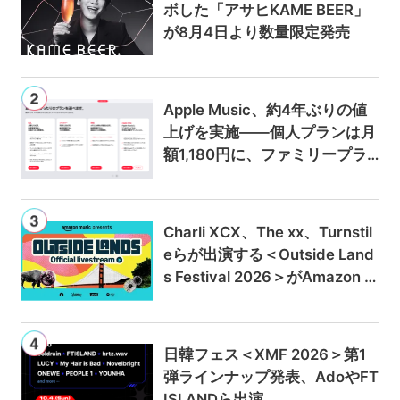
ボした「アサヒKAME BEER」
が8月4日より数量限定発売
Apple Music、約4年ぶりの値
上げを実施——個人プランは月
額1,180円に、ファミリープラ
ンは300円値上げの1,980円に
Charli XCX、The xx、Turnstil
eらが出演する＜Outside Land
s Festival 2026＞がAmazon M
usicとPrime Videoで独占ライ
ブ配信
日韓フェス＜XMF 2026＞第1
弾ラインナップ発表、AdoやFT
ISLANDら出演