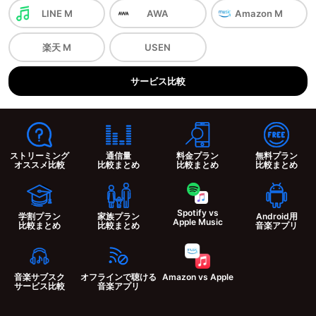
LINE M
AWA
Amazon M
楽天 M
USEN
サービス
比較
ストリーミング
通信量
料金プラン
無料プラン
オススメ比較
比較まとめ
比較まとめ
比較まとめ
Spotify vs
学割プラン
家族プラン
Android用
Apple Music
比較まとめ
比較まとめ
音楽アプリ
音楽サブスク
オフラインで聴ける
Amazon vs Apple
サービス比較
音楽アプリ