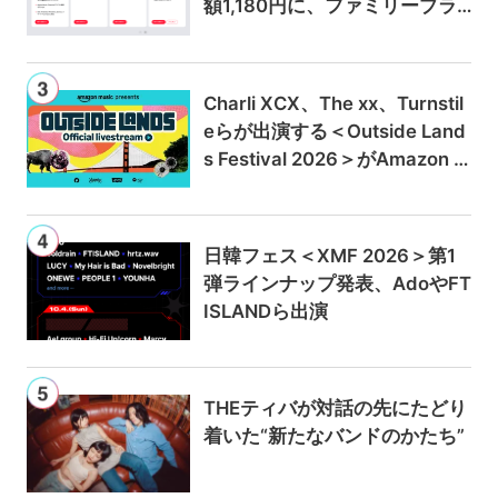
額1,180円に、ファミリープラ
ンは300円値上げの1,980円に
Charli XCX、The xx、Turnstil
eらが出演する＜Outside Land
s Festival 2026＞がAmazon M
usicとPrime Videoで独占ライ
ブ配信
日韓フェス＜XMF 2026＞第1
弾ラインナップ発表、AdoやFT
ISLANDら出演
THEティバが対話の先にたどり
着いた“新たなバンドのかたち”