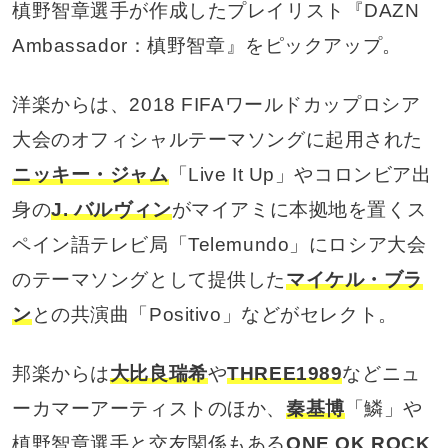
槙野智章選手が作成したプレイリスト『DAZN
Ambassador：槙野智章』をピックアップ。
洋楽からは、2018 FIFAワールドカップロシア
大会のオフィシャルテーマソングに起用された
ニッキー・ジャム
「Live It Up」やコロンビア出
身の
J. バルヴィン
がマイアミに本拠地を置くス
ペイン語テレビ局「Telemundo」にロシア大会
のテーマソングとして提供した
マイケル・ブラ
ン
との共演曲「Positivo」などがセレクト。
邦楽からは
大比良瑞希
や
THREE1989
などニュ
ーカマーアーティストのほか、
秦基博
「鱗」や
槙野智章選手と交友関係もある
ONE OK ROCK