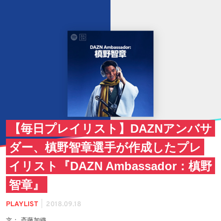
【毎日プレイリスト】DAZNアンバサ
ダー、槙野智章選手が作成したプレ
イリスト『DAZN Ambassador：槙野
智章』
|
PLAYLIST
2018.09.18
文： 斎藤加織