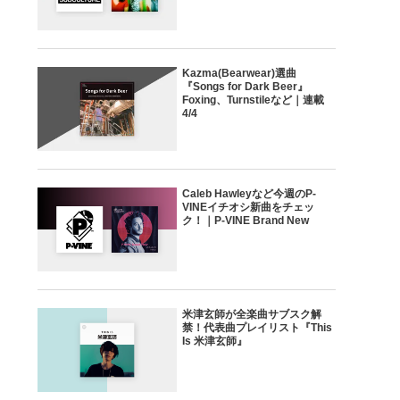
Kazma(Bearwear)選曲
『Songs for Dark Beer』
Foxing、Turnstileなど｜連載
4/4
Caleb Hawleyなど今週のP-
VINEイチオシ新曲をチェッ
ク！｜P-VINE Brand New
米津玄師が全楽曲サブスク解
禁！代表曲プレイリスト『This
Is 米津玄師』