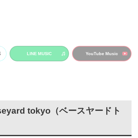
LINE MUSIC
YouTube Music
aseyard tokyo（ベースヤードト