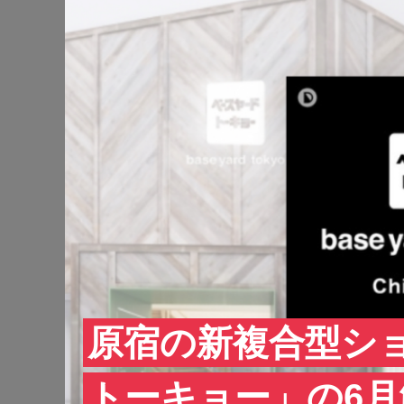
原宿の新複合型シ
トーキョー」の6月