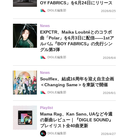
OY FABRICS」を6月24日にリリース
DIGLE編集部
2026/6/25
News
EXPCTR、Maika Loubtéとのコラボ
曲「Polar」を6月3日に配信——1stア
ルバム『BOY FABRICS』の先行シン
グル第3弾
DIGLE編集部
2026/6/4
News
Soulflex、結成16周年を迎え自主企画
＜Changing Same＞を東阪で開催
DIGLE編集部
2026/6/1
Playlist
Mama Rag、Kan Sano, UAなど今週
の新曲レビュー｜『DIGLE SOUND』
プレイリスト全40曲更新
DIGLE編集部
2026/4/27