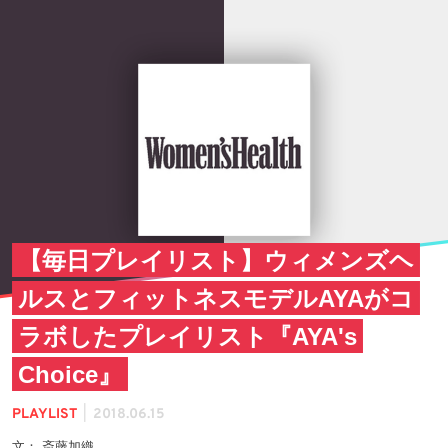
【毎日プレイリスト】ウィメンズヘ
ルスとフィットネスモデルAYAがコ
ラボしたプレイリスト『AYA's
Choice』
|
PLAYLIST
2018.06.15
文： 斎藤加織