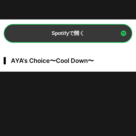
Spotifyで開く
AYA's Choice〜Cool Down〜