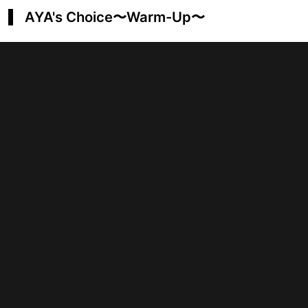
AYA's Choice〜Warm-Up〜