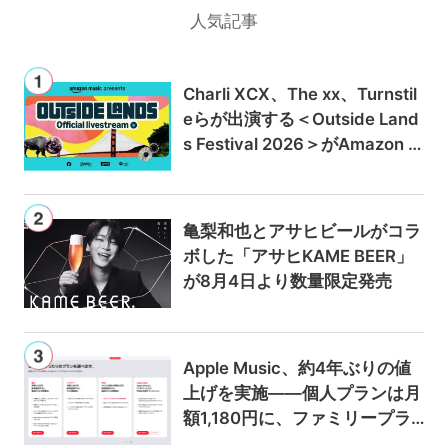
人気記事
Charli XCX、The xx、Turnstil
eらが出演する＜Outside Land
s Festival 2026＞がAmazon M
usicとPrime Videoで独占ライ
ブ配信
亀梨和也とアサヒビールがコラ
ボした「アサヒKAME BEER」
が8月4日より数量限定発売
Apple Music、約4年ぶりの値
上げを実施——個人プランは月
額1,180円に、ファミリープラ
ンは300円値上げの1,980円に