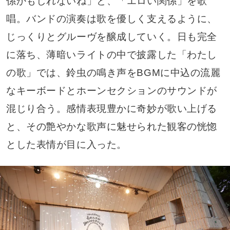
係かもしれないね」と、「エロい関係」を歌
唱。バンドの演奏は歌を優しく支えるように、
じっくりとグルーヴを醸成していく。日も完全
に落ち、薄暗いライトの中で披露した「わたし
の歌」では、鈴虫の鳴き声をBGMに中込の流麗
なキーボードとホーンセクションのサウンドが
混じり合う。感情表現豊かに奇妙が歌い上げる
と、その艶やかな歌声に魅せられた観客の恍惚
とした表情が目に入った。