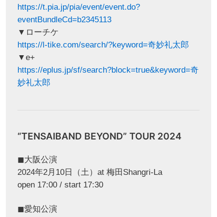
https://t.pia.jp/pia/event/event.do?
eventBundleCd=b2345113
▼ローチケ
https://l-tike.com/search/?keyword=奇妙礼太郎
▼e+
https://eplus.jp/sf/search?block=true&keyword=奇
妙礼太郎
“TENSAIBAND BEYOND” TOUR 2024
◼︎大阪公演
2024年2月10日（土）at 梅田Shangri-La
open 17:00 / start 17:30
◼︎愛知公演