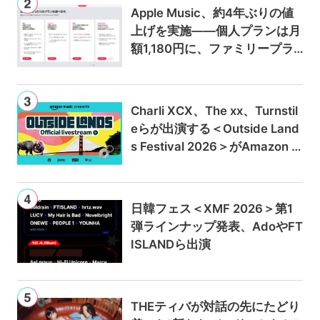
Apple Music、約4年ぶりの値
上げを実施——個人プランは月
額1,180円に、ファミリープラ
ンは300円値上げの1,980円に
Charli XCX、The xx、Turnstil
eらが出演する＜Outside Land
s Festival 2026＞がAmazon M
usicとPrime Videoで独占ライ
ブ配信
日韓フェス＜XMF 2026＞第1
弾ラインナップ発表、AdoやFT
ISLANDら出演
THEティバが対話の先にたどり