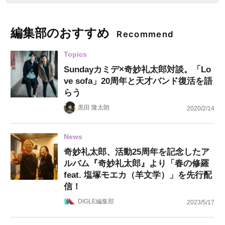
編集部のおすすめ
Recommend
Topics
Sundayカミデ×奇妙礼太郎対談。「Lo
ve sofa」20周年と天才バンド復活を語
らう
黒田 隆太朗
2020/2/14
News
奇妙礼太郎、活動25周年を記念したア
ルバム『奇妙礼太郎』より「春の修羅
feat. 塩塚モエカ（羊文学）」を先行配
信！
DIGLE編集部
2023/5/17