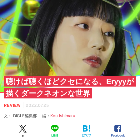
聴けば聴くほどクセになる、Eryyyが
描くダークネオンな世界
|
REVIEW
2022.07.25
文： DIGLE編集部 編：
Kou Ishimaru
はてブ
Facebook
LINE
X