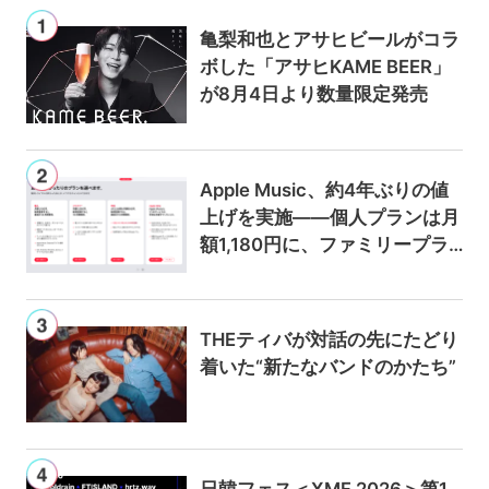
亀梨和也とアサヒビールがコラ
ボした「アサヒKAME BEER」
が8月4日より数量限定発売
Apple Music、約4年ぶりの値
上げを実施——個人プランは月
額1,180円に、ファミリープラ
ンは300円値上げの1,980円に
THEティバが対話の先にたどり
着いた“新たなバンドのかたち”