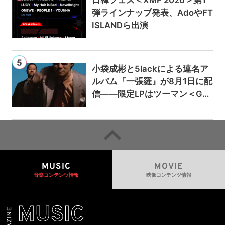
日韓フェス＜XMF 2026＞第1
弾ラインナップ発表、AdoやFT
ISLANDら出演
小袋成彬と5lackによる連名ア
ルバム『一張羅』が8月1日に配
信——限定LPはツーマン＜Gai
a＞会場で販売
MUSIC
MOVIE
音楽コンテンツ情報
映像コンテンツ情報
MUSIC