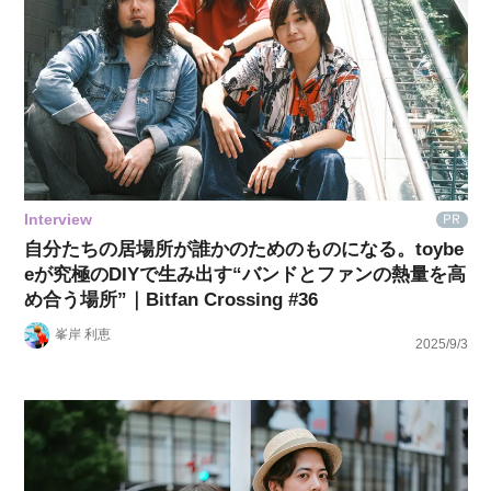
Interview
PR
自分たちの居場所が誰かのためのものになる。toybe
eが究極のDIYで生み出す“バンドとファンの熱量を高
め合う場所”｜Bitfan Crossing #36
峯岸 利恵
2025/9/3