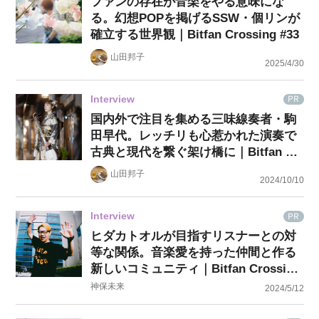
ファンの存在が音楽をやる意味にな
る。幻想POPを掲げるSSW・個リンが
確立する世界観｜Bitfan Crossing #33
山田邦子
2025/4/30
Interview
PR
国内外で注目を集める三味線奏者・駒
田早代。レッチリも心惹かれた演奏で
古典と現代を繋ぐ架け橋に｜Bitfan Cr
ossing #32
山田邦子
2024/10/10
Interview
PR
ヒダカトオルが目指すリスナーとの対
等な関係。音楽愛を持った仲間と作る
新しいコミュニティ｜Bitfan Crossing
#31
神保未来
2024/5/12