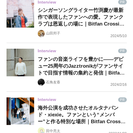
Interview
PR
シンガーソングライター竹渕慶が最新
作で表現したファンへの愛。ファンク
ラブは恩返しの場に｜Bitfan Crossing
#30
山田邦子
2024/5/10
Interview
PR
ファンの音楽ライフを豊かに――デビ
ュー25周年のJazztronikがファンサイ
トで目指す情報の集約と発信｜Bitfan
Crossing #29
石角友香
2024/2/16
Interview
PR
海外公演を成功させたオルタナバン
ド・xiexie。ファンという“メンバ
ー”と作る特別な場所｜Bitfan Crossin
g #28
田中亮太