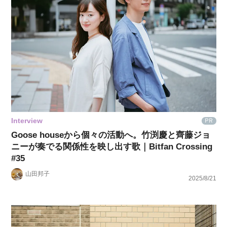
Interview
PR
Goose houseから個々の活動へ。竹渕慶と⿑藤ジョ
ニーが奏でる関係性を映し出す歌｜Bitfan Crossing
#35
山田邦子
2025/8/21