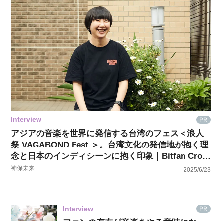
Interview
PR
アジアの音楽を世界に発信する台湾のフェス＜浪人
祭 VAGABOND Fest.＞。台湾文化の発信地が抱く理
念と日本のインディシーンに抱く印象｜Bitfan Cros
sing #34
神保未来
2025/6/23
Interview
PR