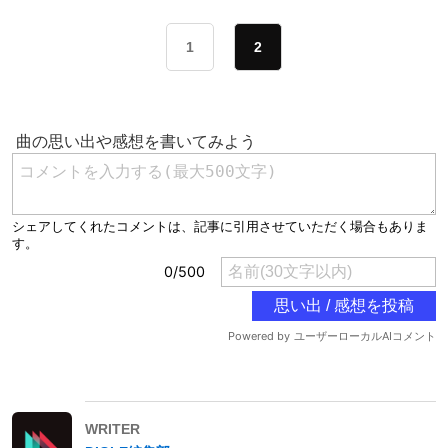
1
2
WRITER