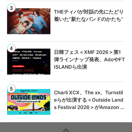
THEティバが対話の先にたどり
着いた“新たなバンドのかたち”
日韓フェス＜XMF 2026＞第1
弾ラインナップ発表、AdoやFT
ISLANDら出演
Charli XCX、The xx、Turnstil
eらが出演する＜Outside Land
s Festival 2026＞がAmazon M
usicとPrime Videoで独占ライ
ブ配信