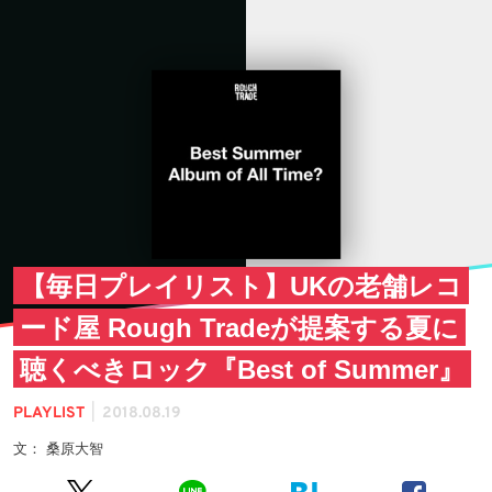
【毎日プレイリスト】UKの老舗レコ
ード屋 Rough Tradeが提案する夏に
聴くべきロック『Best of Summer』
|
PLAYLIST
2018.08.19
文： 桑原大智