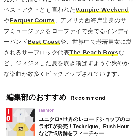
ベストアクトとも言われた
Vampire Weekend
や
Parquet Courts
、アメリカ西海岸出身のサー
フミュージックをローファイで奏でるインディ
ーバンド
Best Coast
や、世界中で老若男女に愛
されるサーフロック代表
The Beach Boys
な
ど、ジメジメした夏を吹き飛ばすような爽やか
な楽曲が数多くピックアップされています。
編集部のおすすめ
Recommend
fashion
ユニクロ×世界のレコードショップのコ
ラボTが発売！Technique、Rush Hour
など計5店舗をフィーチャー