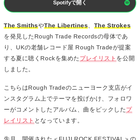
Spotifyで開く
The Smiths
や
The Libertines
、
The Strokes
を発見したRough Trade Recordsの母体であ
り、UKの老舗レコード屋 Rough Tradeが提案
する夏に聴くRockを集めた
プレイリスト
を公開
しました。
こちらはRough Tradeのニューヨーク支店がイ
ンスタグラム上でテーマを投げかけ、フォロワ
ーがコメントしたアルバム、曲をピックした
プ
レイリスト
となっています。
先月、開催された＜FUJI ROCK FESTIVAL＞の