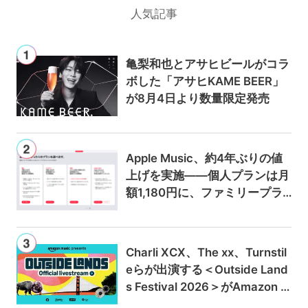
人気記事
亀梨和也とアサヒビールがコラ
ボした「アサヒKAME BEER」
が8月4日より数量限定発売
Apple Music、約4年ぶりの値
上げを実施——個人プランは月
額1,180円に、ファミリープラ
ンは300円値上げの1,980円に
Charli XCX、The xx、Turnstil
eらが出演する＜Outside Land
s Festival 2026＞がAmazon M
usicとPrime Videoで独占ライ