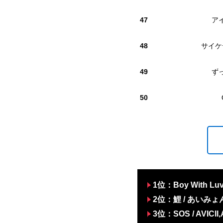
47
ア
48
サイケ
49
ず
50
1位：Boy With Luv (
2位：鯉 / あいみょ
3位：SOS / AVICII,