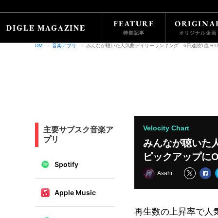
FEATURE
ORIGINA
特集記事
オリジナル企画
DM
音楽アプリ
みんなが聴いた人気曲デイリーランキング 6日連続1位 BTS ピッ
Velocity Chart
主要サブスク音楽ア
プリ
みんなが聴いた人
ピックアップにOff
Spotify
Asahi
Apple Music
再生数の上昇率で人気ラ