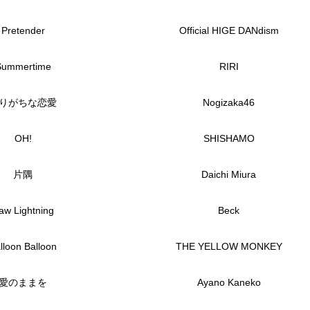
Pretender
Official HIGE DANdism
Summertime
RIRI
りがちな恋愛
Nogizaka46
OH!
SHISHAMO
片隅
Daichi Miura
aw Lightning
Beck
lloon Balloon
THE YELLOW MONKEY
愛のままを
Ayano Kaneko