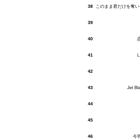
38
このまま君だけを奪い去りた
39
40
41
L
42
43
Jet Bl
44
45
46
今