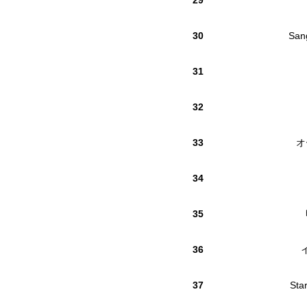
29
30
San
31
32
33
オ
34
35
36
37
Sta