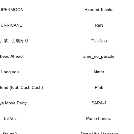
UPERMOON
Hiroomi Tosaka
HURRICANE
ReN
、某、月明かり
ヨルシカ
head Ahead
ame_no_parade
I beg you
Aimer
end (feat. Cash Cash)
P!nk
a Moya Party
SARA-J
Tal Vez
Paulo Londra