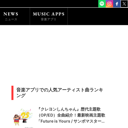
NEWS
MUSIC APPS
ニュース
音楽アプリ
音楽アプリでの人気アーティスト曲ランキ
ング
『クレヨンしんちゃん』歴代主題歌
（OP/ED）全曲紹介！最新映画主題歌
「Future is Yours / サンボマスター」
含め全60曲を紹介