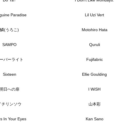
Do Ya?
I Don't Like Mondays.
guine Paradise
Lil Uzi Vert
鱗(うろこ)
Motohiro Hata
SAMPO
Quruli
ーバーライト
Fujifabric
Sixteen
Ellie Goulding
明日への扉
I WiSH
イチリンソウ
山本彩
rs In Your Eyes
Kan Sano