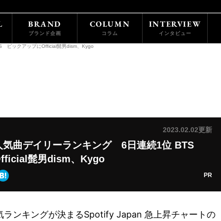
L
BRAND
COLUMN
INTERVIEW
ブランド企画
コラム
インタビュー
クアップにOfficial髭男dism、Kygo
2023.02.02更新
気曲デイリーランキング 6日連続1位 BTS
icial髭男dism、Kygo
PR
ンキングが決まるSpotify Japan 急上昇チャートの