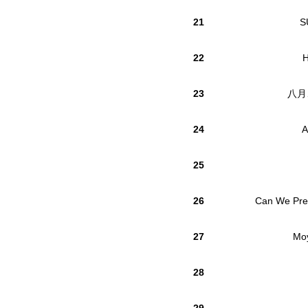
21
S
22
23
八月
24
A
25
26
Can We Pret
27
Moy
28