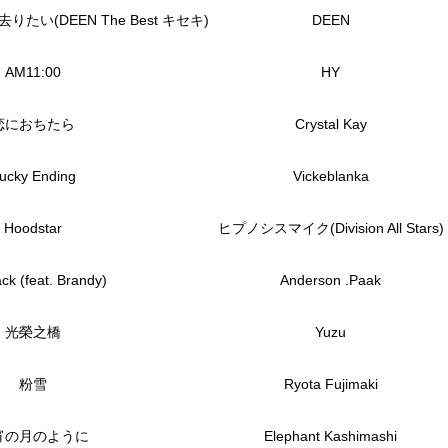
い(DEEN The Best キセキ)
DEEN
AM11:00
HY
恋におちたら
Crystal Kay
ucky Ending
Vickeblanka
Hoodstar
ヒプノシスマイク(Division All Stars)
ack (feat. Brandy)
Anderson .Paak
光榮之橋
Yuzu
粉雪
Ryota Fujimaki
宵の月のように
Elephant Kashimashi