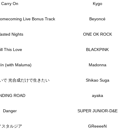
Carry On
Kygo
 Homecoming Live Bonus Track
Beyoncé
asted Nights
ONE OK ROCK
ill This Love
BLACKPINK
ín (with Maluma)
Madonna
いで 光合成だけで生きたい
Shikao Suga
NDING ROAD
ayaka
Danger
SUPER JUNIOR-D&E
ノスタルジア
GReeeeN