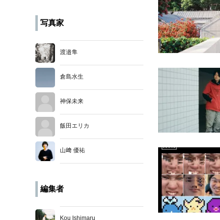
写真家
渡邉隼
倉島水生
神保未来
飯田エリカ
山﨑 優祐
編集者
Kou Ishimaru