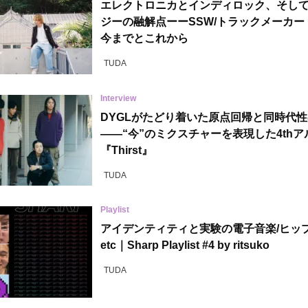
エレクトロニカとインディロック、そし
ジーの融解点ーーSSW/トラックメーカー U
今までとこれから
TUDA
Interview
DYGLがたどり着いた原点回帰と同時代
――“今”のミクスチャーを表現した4thア
『Thirst』
TUDA
Playlist
アイデンティティと実験の電子音楽/ヒッ
etc｜Sharp Playlist #4 by ritsuko
TUDA