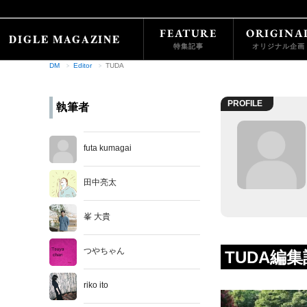
FEATURE
ORIGINA
特集記事
オリジナル企画
DM
Editor
TUDA
PROFILE
執筆者
futa kumagai
田中亮太
峯 大貴
つやちゃん
TUDA編
riko ito