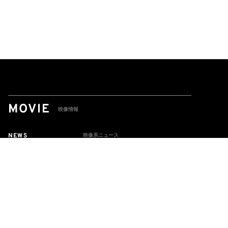
MOVIE
映像情報
NEWS
映像系ニュース
REVIEW
作品レビュー
HOWTO
映像ストリーミングアプリ解説
STORY
作品あらすじ紹介