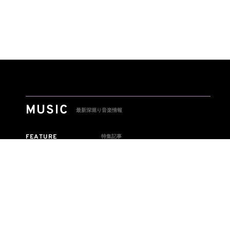
MUSIC
最新深堀り音楽情報
FEATURE
特集記事
INTERVIEW
アーティスト・インタビュー
NEWS
音楽ニュース
PLAYLIST
プレイリスト記事
REVIEW
レビュー記事
COLUMN
コラム記事