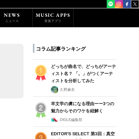
NEWS
MUSIC APPS
ニュース
音楽アプリ
コラム記事ランキング
どっちが曲名で、どっちがアーテ
ィスト名？ 「。」がつくアーテ
ィストを分析してみた
久野麻衣
羊文学の虜になる理由ーー3つの
魅力からそのワケを紐解く
DIGLE編集部
EDITOR'S SELECT 第3回：真空