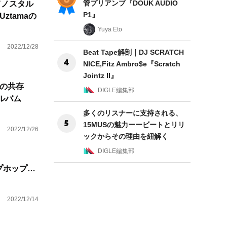
管プリアンプ『DOUK AUDIO
てノスタル
P1』
ztamaの
Yuya Eto
2022/12/28
Beat Tape解剖｜DJ SCRATCH
NICE,Fitz Ambro$e『Scratch
Jointz II』
性の共存
DIGLE編集部
ルバム
多くのリスナーに支持される、
15MUSの魅力ーービートとリリ
2022/12/26
ックからその理由を紐解く
DIGLE編集部
プホップ…
2022/12/14