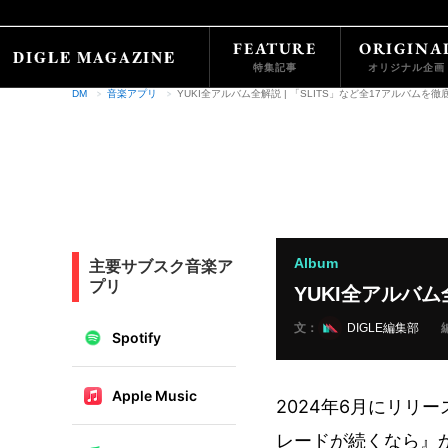
FEATURE
ORIGINA
特集記事
オリジナル企画
DM
音楽アプリ
YUKI全アルバム全解説 | 「SLITS」など全17アルバムを徹
Album
主要サブスク音楽ア
プリ
YUKI全アルバ
文：
DIGLE編集部
Spotify
Apple Music
2024年6月にリリー
レードが続くなら』から約