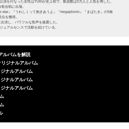
公演を行なった女性はYUKIが史上初で、動員数は5万人と人気を博した。
紅白歌合戦に出場。
ive-star』『うれしくって抱きあうよ』『megaphonic』『まばたき』の5枚
1位を獲得。
クに出演し、パワフルな歌声を披露した。
ジュアルセンスで活動を続けている。
気アルバムを解説
th オリジナルアルバム
 オリジナルアルバム
 オリジナルアルバム
 オリジナルアルバム
バム
バム
ル