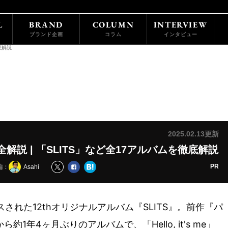
L
BRAND
COLUMN
INTERVIEW
ブランド企画
コラム
インタビュー
底解説
2025.02.13更新
ム全解説 | 「SLITS」など全17アルバムを徹底解説
PR
編：
Asahi
スされた12thオリジナルアルバム『SLITS』。前作『パ
1年4ヶ月ぶりのアルバムで、「Hello, it's me」