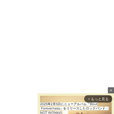
close
もっと見る
arrow_forward_ios