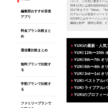
バンド、ソロ共に東京ドーム
同年12月には第63回NHK
2017年までで『Wave』『f
編集部おすすめ音楽
のアルバムが音楽チャートで
アプリ
2019年にはサマーソニッ
繊細な歌声、独特な表現、ビ
料金プラン比較まと
め
YUKIの最新・人
通信量比較まとめ
YUKI 12th〜10
YUKI 9th〜7th
無料プランで比較す
YUKI 6th〜4th
る
YUKI 3rd〜1st
YUKI ベストアル
学割プランで比較す
YUKI ライブアル
る
YUKIのプロフィー
ファミリープランで