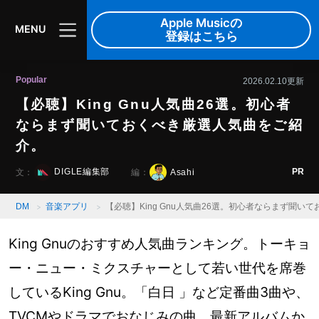
Apple Musicの
MENU
登録はこちら
Popular
2026.02.10更新
【必聴】King Gnu人気曲26選。初心者
ならまず聞いておくべき厳選人気曲をご紹
介。
PR
DIGLE編集部
Asahi
文：
編：
DM
音楽アプリ
【必聴】King Gnu人気曲26選。初心者ならまず聞
King Gnuのおすすめ人気曲ランキング。トーキョ
ー・ニュー・ミクスチャーとして若い世代を席巻
しているKing Gnu。「白日 」など定番曲3曲や、
TVCMやドラマでおなじみの曲、最新アルバムか