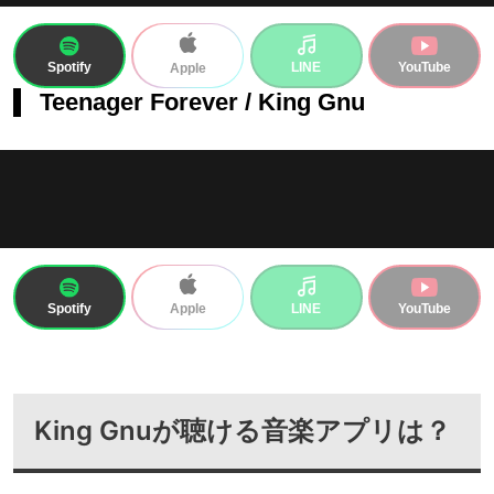
Spotify
LINE
YouTube
Apple
Teenager Forever / King Gnu
Spotify
LINE
YouTube
Apple
King Gnuが聴ける音楽アプリは？