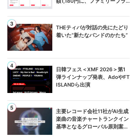
額1,180円に、ファミリープラ
ンは300円値上げの1,980円に
THEティバが対話の先にたどり
着いた“新たなバンドのかたち”
日韓フェス＜XMF 2026＞第1
弾ラインナップ発表、AdoやFT
ISLANDら出演
主要レコード会社11社がAI生成
楽曲の音楽チャートランクイン
基準となるグローバル原則案を
提示——人間主導の創造性を守