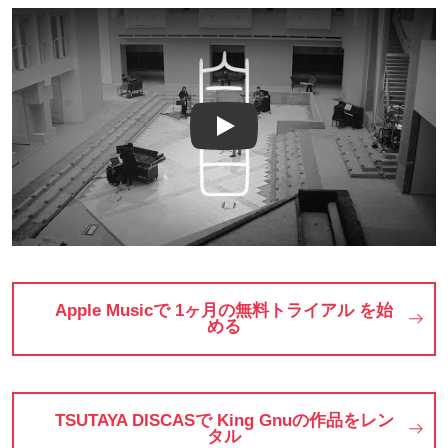
Play
Apple Musicで 1ヶ月の無料トライアル を始
める
TSUTAYA DISCASで King Gnuの作品をレン
タル