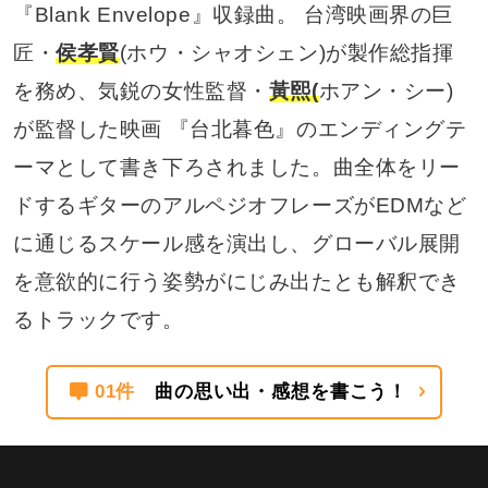
『Blank Envelope』収録曲。 台湾映画界の巨
匠・
侯孝賢
(ホウ・シャオシェン)が製作総指揮
を務め、気鋭の女性監督・
黃熙(
ホアン・シー)
が監督した映画 『台北暮色』のエンディングテ
ーマとして書き下ろされました。曲全体をリー
ドするギターのアルペジオフレーズがEDMなど
に通じるスケール感を演出し、グローバル展開
を意欲的に行う姿勢がにじみ出たとも解釈でき
るトラックです。
01件
曲の思い出・感想を書こう！