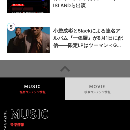
ISLANDら出演
小袋成彬と5lackによる連名ア
ルバム『一張羅』が8月1日に配
信——限定LPはツーマン＜Gai
a＞会場で販売
MUSIC
MOVIE
音楽コンテンツ情報
映像コンテンツ情報
MUSIC
音楽情報