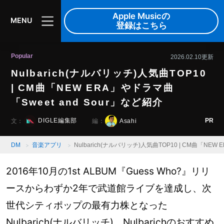
Apple Musicの
MENU
登録はこちら
Popular
2026.02.10更新
Nulbarich(ナルバリッチ)人気曲TOP10
| CM曲「NEW ERA」やドラマ曲
「Sweet and Sour」など紹介
PR
DIGLE編集部
Asahi
文：
編：
DM
音楽アプリ
Nulbarich(ナルバリッチ)人気曲TOP10 | CM曲「NEW
2016年10月の1st ALBUM『Guess Who?』リリ
ースからわずか2年で武道館ライブを達成し、次
世代シティポップの最有力株となった
Nulbarich(ナルバリッチ)。Nulbarichのおすすめ