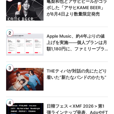
亀梨和也とアサヒビールがコラ
ボした「アサヒKAME BEER」
が8月4日より数量限定発売
Apple Music、約4年ぶりの値
上げを実施——個人プランは月
額1,180円に、ファミリープラ
ンは300円値上げの1,980円に
THEティバが対話の先にたどり
着いた“新たなバンドのかたち”
日韓フェス＜XMF 2026＞第1
弾ラインナップ発表、AdoやFT