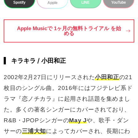
Spotify
LINE
YouTube
Apple
Apple Musicで 1ヶ月の無料トライアル を始
める
キラキラ / 小田和正
2002年2月27日にリリースされた
小田和正
の21
枚目のシングル曲。2016年にはフジテレビ系ド
ラマ『恋ノチカラ』に起用され話題を集めまし
た。多くの著名シンガーにカバーされており、
R&B・JPOPシンガーの
May J
や、歌手・ダン
サーの
三浦大知
によってカバーされ、長期にわ