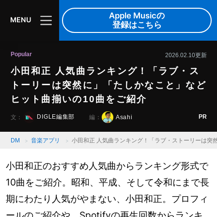
Apple Musicの
MENU
登録はこちら
Popular
2026.02.10更新
小田和正 人気曲ランキング！「ラブ・ス
トーリーは突然に」「たしかなこと」など
ヒット曲揃いの10曲をご紹介
PR
DIGLE編集部
Asahi
文：
編：
DM
音楽アプリ
小田和正 人気曲ランキング！「ラブ・ストーリーは突
小田和正のおすすめ人気曲からランキング形式で
10曲をご紹介。昭和、平成、そして令和にまで長
期にわたり人気がやまない、小田和正。プロフィ
ールのご紹介や、Spotifyの再生回数からランキ