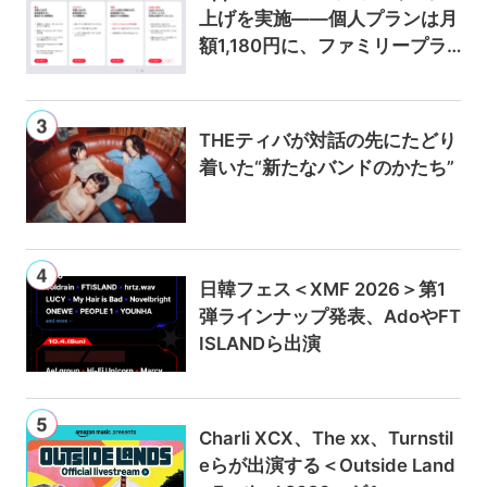
上げを実施——個人プランは月
額1,180円に、ファミリープラ
ンは300円値上げの1,980円に
THEティバが対話の先にたどり
着いた“新たなバンドのかたち”
日韓フェス＜XMF 2026＞第1
弾ラインナップ発表、AdoやFT
ISLANDら出演
Charli XCX、The xx、Turnstil
eらが出演する＜Outside Land