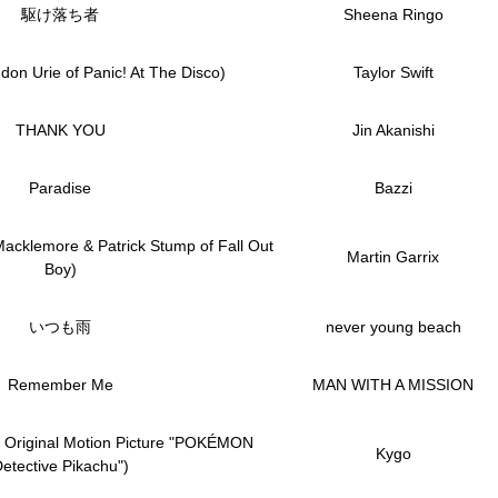
駆け落ち者
Sheena Ringo
ndon Urie of Panic! At The Disco)
Taylor Swift
THANK YOU
Jin Akanishi
Paradise
Bazzi
acklemore & Patrick Stump of Fall Out
Martin Garrix
Boy)
いつも雨
never young beach
Remember Me
MAN WITH A MISSION
e Original Motion Picture "POKÉMON
Kygo
etective Pikachu")