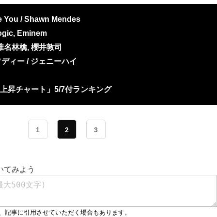
ve You / Shawn Mendes
ogic, Eminem
椎名林檎, 櫻井敦司
ディー / ジェニーハイ
an 急上昇チャート」5/7付ランキング
1
2
3