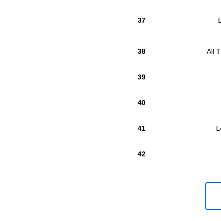
37
38
All 
39
40
41
L
42