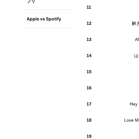
プリ
11
Apple vs Spotify
12
解
13
A
14
は
15
16
17
Hey J
18
Love Me
19