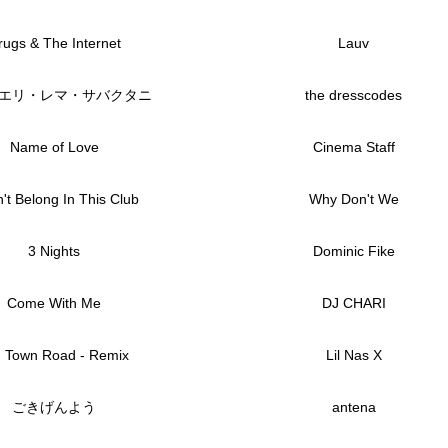
rugs & The Internet
Lauv
エリ・レマ・サバクタニ
the dresscodes
Name of Love
Cinema Staff
n't Belong In This Club
Why Don't We
3 Nights
Dominic Fike
Come With Me
DJ CHARI
d Town Road - Remix
Lil Nas X
ごきげんよう
antena