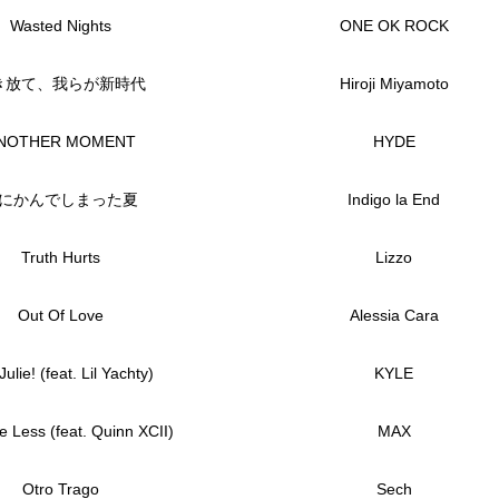
Wasted Nights
ONE OK ROCK
き放て、我らが新時代
Hiroji Miyamoto
NOTHER MOMENT
HYDE
にかんでしまった夏
Indigo la End
Truth Hurts
Lizzo
Out Of Love
Alessia Cara
ulie! (feat. Lil Yachty)
KYLE
 Less (feat. Quinn XCII)
MAX
Otro Trago
Sech