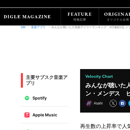
FEATURE
ORIGINA
特集記事
オリジナル企画
DM
音楽アプリ
みんなが聴いた人気曲デイリーランキング 4日連続1位 シ
Velocity Chart
主要サブスク音楽ア
プリ
みんなが聴いた人
ン・メンデス ピ
Spotify
Asahi
Apple Music
再生数の上昇率で人気ラ