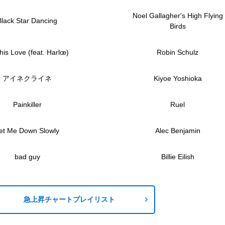
Noel Gallagher's High Flying
Black Star Dancing
Birds
This Love (feat. Harlœ)
Robin Schulz
アイネクライネ
Kiyoe Yoshioka
Painkiller
Ruel
et Me Down Slowly
Alec Benjamin
bad guy
Billie Eilish
急上昇チャートプレイリスト