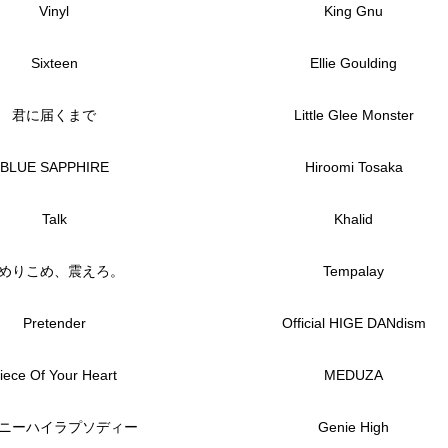
Vinyl
King Gnu
Sixteen
Ellie Goulding
君に届くまで
Little Glee Monster
BLUE SAPPHIRE
Hiroomi Tosaka
Talk
Khalid
めりこめ、震えろ。
Tempalay
Pretender
Official HIGE DANdism
iece Of Your Heart
MEDUZA
ニーハイラプソディー
Genie High