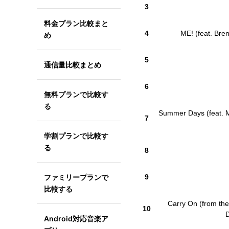
3
料金プラン比較まと
4
ME! (feat. Bre
め
5
通信量比較まとめ
6
無料プランで比較す
る
Summer Days (feat. M
7
学割プランで比較す
る
8
ファミリープランで
9
比較する
Carry On (from th
10
D
Android対応音楽ア