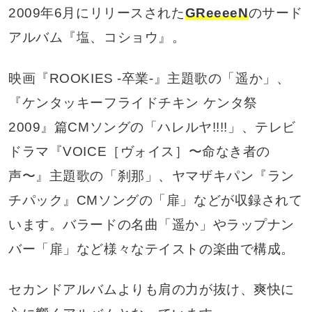
2009年6月にリリースされた
GReeeeN
のサード
アルバム『塩、コショウ』。
映画『ROOKIES -卒業-』主題歌の「遥か」、
『ケンタッキーフライドチキン ケンタ祭
2009』篇CMソングの「ハレルヤ!!!!」、テレビ
ドラマ『VOICE［ヴォイス］〜命なき者の
声〜』主題歌の「刹那」、ヤマザキパン『ラン
チパック』CMソングの「扉」などが収録されて
います。バラードの名曲「遥か」やラップナン
バー「扉」など様々なテイストの楽曲で構成。
セカンドアルバムよりも肩の力が抜け、爽快に