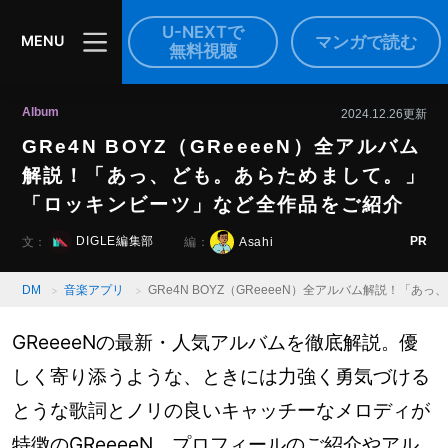
U-NEXTで
マンガで読む
MENU
無料視聴
Album
2024.12.26更新
GRe4N BOYZ（GReeeeN）全アルバム
解説！「あっ、ども。あらためまして。」
「ロッキンビーツ」など全作品をご紹介
PR
DIGLE編集部
Asahi
文：
編：
DM
音楽アプリ
GRe4N BOYZ（GReeeeN）全アルバム解説！
GReeeeNの最新・人気アルバムを徹底解説。優
しく寄り添うような、ときには力強く勇気づける
とうな歌詞とノリの良いキャッチーなメロディが
特徴のGReeeeN。プロフィールのご紹介やアル