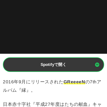
Spotifyで開く
2016年9月にリリースされた
GReeeeN
の7thア
ルバム『縁』。
日本赤十字社『平成27年度はたちの献血』キャ