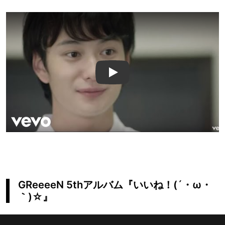
Play
GReeeeN 5thアルバム『いいね！(´・ω・
｀)☆』