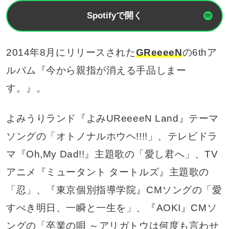
Spotifyで開く
2014年8月にリリースされた
GReeeeN
の6thア
ルバム『今から親指が消える手品しまー
す。』。
よみうりランド『よみUReeeeN Land』テーマ
ソングの「オトノナルホウヘ!!!!」、テレビドラ
マ『Oh,My Dad!!』主題歌の「愛し君へ」、TV
アニメ『ミュータント タートルズ』主題歌の
「忍」、『東京個別指導学院』CMソングの「愛
すべき明日、一瞬と一生を」、『AOKI』CMソ
ングの「卒業の唄 ～アリガトウは何度も言わせ