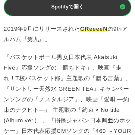
Spotifyで開く
2019年9月にリリースされた
GReeeeN
の9thア
ルバム『第九』。
『バスケットボール男女日本代表 Akatsuki
Five』応援ソングの「勝ちドキ」、映画『走
れ！T校バスケット部』主題歌の「贈る言葉」、
『サントリー天然水 GREEN TEA』キャンペー
ンソングの「ノスタルジア」、映画『愛唄 ―約
束のナクヒト―』 主題歌の「約束 × No title
(Album ver.)」、『損保ジャパン日本興亜のホッ
ケー』日本代表応援CMソングの「460 ～YOUR