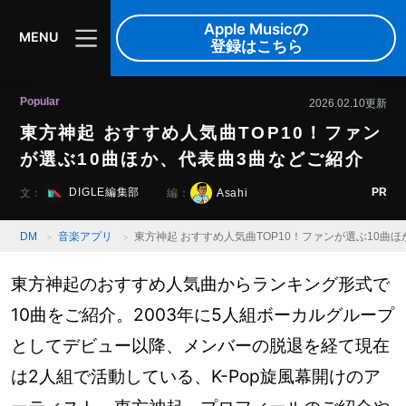
Apple Musicの
MENU
登録はこちら
Popular
2026.02.10更新
東方神起 おすすめ人気曲TOP10！ファン
が選ぶ10曲ほか、代表曲3曲などご紹介
PR
DIGLE編集部
Asahi
文：
編：
DM
音楽アプリ
東方神起 おすすめ人気曲TOP10！ファンが選ぶ10曲
東方神起のおすすめ人気曲からランキング形式で
10曲をご紹介。2003年に5人組ボーカルグループ
としてデビュー以降、メンバーの脱退を経て現在
は2人組で活動している、K-Pop旋風幕開けのア