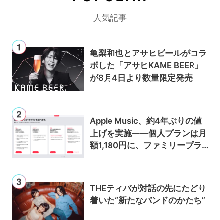
人気記事
亀梨和也とアサヒビールがコラ
ボした「アサヒKAME BEER」
が8月4日より数量限定発売
Apple Music、約4年ぶりの値
上げを実施——個人プランは月
額1,180円に、ファミリープラ
ンは300円値上げの1,980円に
THEティバが対話の先にたどり
着いた“新たなバンドのかたち”