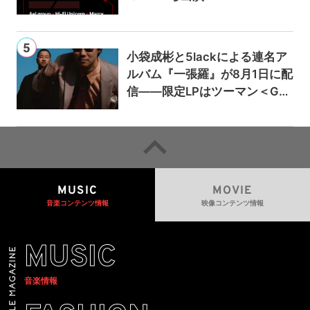
小袋成彬と5lackによる連名ア
ルバム『一張羅』が8月1日に配
信——限定LPはツーマン＜Gai
a＞会場で販売
MUSIC
MOVIE
音楽コンテンツ情報
映像コンテンツ情報
MUSIC
音楽情報