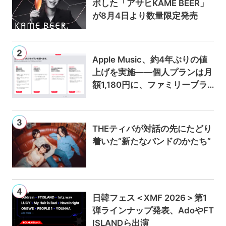
ボした「アサヒKAME BEER」
が8月4日より数量限定発売
Apple Music、約4年ぶりの値
上げを実施——個人プランは月
額1,180円に、ファミリープラ
ンは300円値上げの1,980円に
THEティバが対話の先にたどり
着いた“新たなバンドのかたち”
日韓フェス＜XMF 2026＞第1
弾ラインナップ発表、AdoやFT
ISLANDら出演