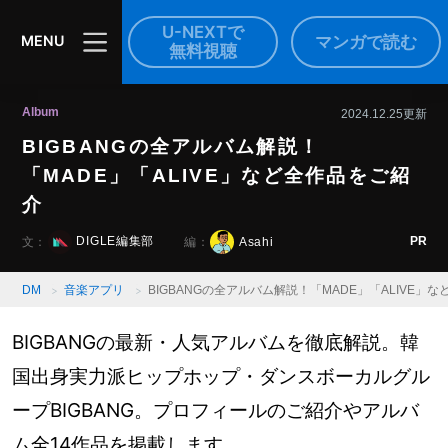
U-NEXTで
マンガで読む
MENU
無料視聴
Album
2024.12.25更新
BIGBANGの全アルバム解説！
「MADE」「ALIVE」など全作品をご紹
介
PR
DIGLE編集部
Asahi
文：
編：
DM
音楽アプリ
BIGBANGの全アルバム解説！「MADE」「ALIVE」
BIGBANGの最新・人気アルバムを徹底解説。韓
国出身実力派ヒップホップ・ダンスボーカルグル
ープBIGBANG。プロフィールのご紹介やアルバ
ム全14作品を掲載します。