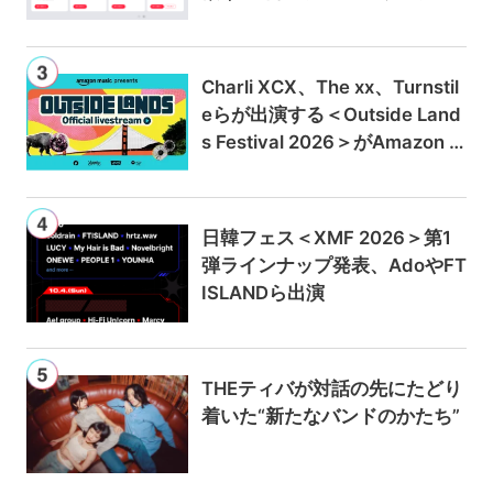
ンは300円値上げの1,980円に
Charli XCX、The xx、Turnstil
eらが出演する＜Outside Land
s Festival 2026＞がAmazon M
usicとPrime Videoで独占ライ
ブ配信
日韓フェス＜XMF 2026＞第1
弾ラインナップ発表、AdoやFT
ISLANDら出演
THEティバが対話の先にたどり
着いた“新たなバンドのかたち”