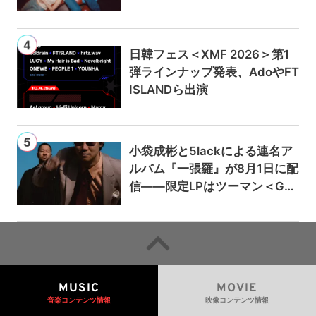
日韓フェス＜XMF 2026＞第1
弾ラインナップ発表、AdoやFT
ISLANDら出演
小袋成彬と5lackによる連名ア
ルバム『一張羅』が8月1日に配
信——限定LPはツーマン＜Gai
a＞会場で販売
MUSIC
MOVIE
音楽コンテンツ情報
映像コンテンツ情報