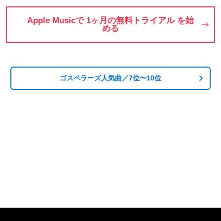
Apple Musicで 1ヶ月の無料トライアル を始
どうやって
通信量は
ダウンロード・
Spotify
める
始める？
どれくらい？
オフライン再生
料金プラン一覧
無料プラン
学割プラン
家族プラン
プレイリスト
有料プランの違い
について
について
作り方
ゴスペラーズ人気曲／7位〜10位
Spotify vs
解約方法・
Spotifyが
イコライザー
Apple Music
アカウント削除
落ちたら？
ってあるの？
Spotify
Apple M
YouTube M
Spotifyで
Spotifyで
Spotify
Spotifyの
歌詞をみる
Web Player
支払い方法
タイマーは？
LINE M
AWA
Amazon M
Apple Musicへの
Spotifyを
アレクサで
その他の
楽天 M
USEN
移行方法
Siriで操作
Spotify操作
メニューリスト