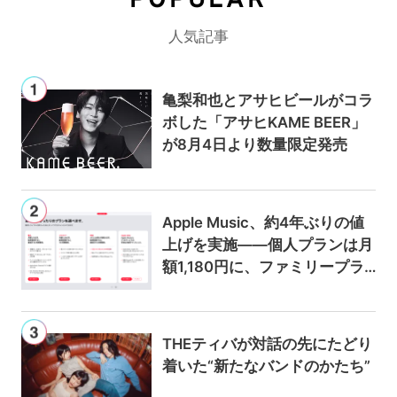
POPULAR
人気記事
亀梨和也とアサヒビールがコラ
ボした「アサヒKAME BEER」
が8月4日より数量限定発売
Apple Music、約4年ぶりの値
上げを実施——個人プランは月
額1,180円に、ファミリープラ
ンは300円値上げの1,980円に
THEティバが対話の先にたどり
着いた“新たなバンドのかたち”