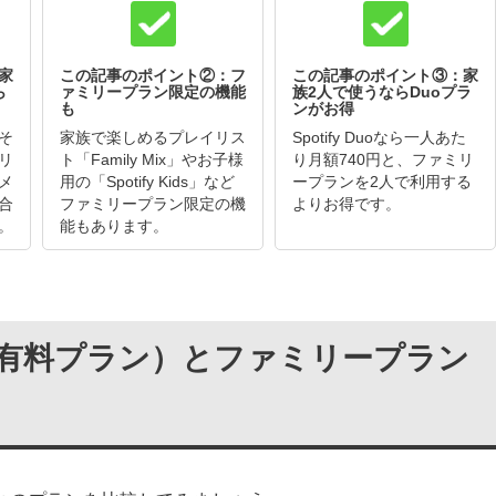
家
この記事のポイント②：フ
この記事のポイント③：家
ら
ァミリープラン限定の機能
族2人で使うならDuoプラ
も
ンがお得
そ
家族で楽しめるプレイリス
Spotify Duoなら一人あた
リ
ト「Family Mix」やお子様
り月額740円と、ファミリ
メ
用の「Spotify Kids」など
ープランを2人で利用する
合
ファミリープラン限定の機
よりお得です。
。
能もあります。
m（有料プラン）とファミリープラン