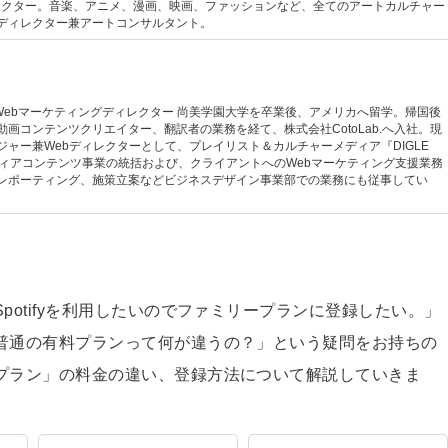
集部ディレクター。音楽、アニメ、漫画、映画、ファッションなど、全てのアートカルチャー
ディレクター兼アートコンサルタント。
 Webマーケティングディレクター 尚美学園大学を卒業後、アメリカへ留学。帰国後
画コンテンツクリエイター、翻訳者の業務を経て、株式会社CotoLab.へ入社。現
ャー兼Webディレクターとして、プレイリスト＆カルチャーメディア『DIGLE
メディアコンテンツ事業の統括および、クライアントへのWebマーケティング支援業務
レポーティング、施策立案などビジネスデザイン事業部での業務にも従事してい
potifyを利用したいのでファミリープランに登録したい。」
普通の有料プランって何が違うの？」という疑問をお持ちの
プラン」の料金の違い、登録方法について解説していきま