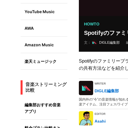
YouTube Music
HOWTO
AWA
Spotifyのフ
文：
DIGLE編集部
Amazon Music
Spotifyのファミ
楽天ミュージック
の共有方法などを紹介
WRITER
音楽ストリーミング
比較
DIGLE編集部
国内外の“今”の音楽情報が知れる
編集部おすすめ音楽
楽アイテム、注目フェス/ライ
アプリ
EDITOR
Asahi
料金プラン比較まと