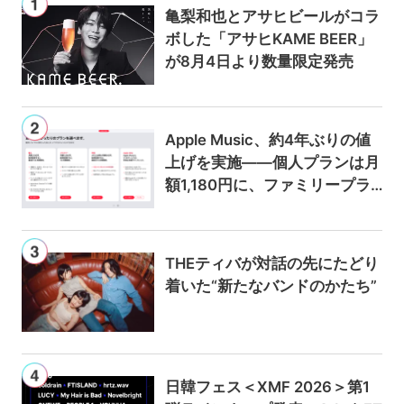
亀梨和也とアサヒビールがコラ
ボした「アサヒKAME BEER」
が8月4日より数量限定発売
Apple Music、約4年ぶりの値
上げを実施——個人プランは月
額1,180円に、ファミリープラ
ンは300円値上げの1,980円に
THEティバが対話の先にたどり
着いた“新たなバンドのかたち”
日韓フェス＜XMF 2026＞第1