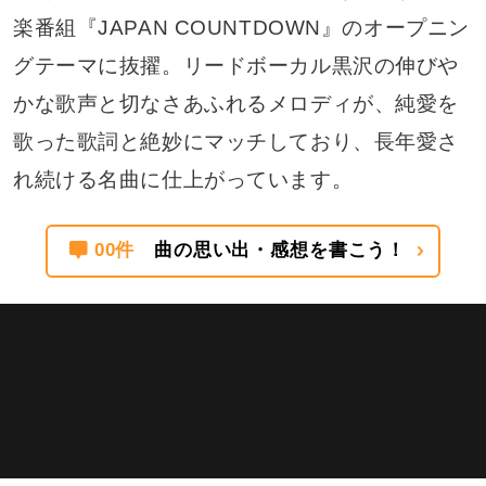
LINE M
AWA
Amazon M
楽番組『JAPAN COUNTDOWN』のオープニン
Apple Musicへの
Spotifyを
アレクサで
その他の
グテーマに抜擢。リードボーカル黒沢の伸びや
楽天 M
USEN
移行方法
Siriで操作
Spotify操作
メニューリスト
かな歌声と切なさあふれるメロディが、純愛を
サービス
比較
歌った歌詞と絶妙にマッチしており、長年愛さ
れ続ける名曲に仕上がっています。
00件
曲の思い出・感想を書こう！