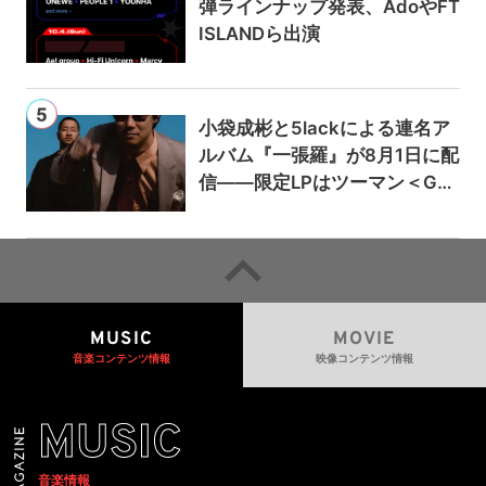
弾ラインナップ発表、AdoやFT
ISLANDら出演
小袋成彬と5lackによる連名ア
ルバム『一張羅』が8月1日に配
信——限定LPはツーマン＜Gai
a＞会場で販売
MUSIC
MOVIE
音楽コンテンツ情報
映像コンテンツ情報
MUSIC
音楽情報