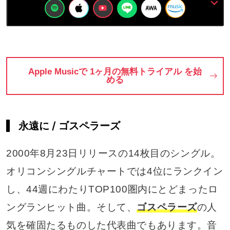
Apple Musicで 1ヶ月の無料トライアル を始
どうやって
通信量は
ダウンロード・
Spotify
める
始める？
どれくらい？
オフライン再生
料金プラン一覧
無料プラン
学割プラン
家族プラン
プレイリスト
永遠に / ゴスペラーズ
有料プランの違い
について
について
作り方
2000年8月23日リリースの14枚目のシングル。
Spotify vs
解約方法・
Spotifyが
イコライザー
Apple Music
オリコンシングルチャートでは4位にランクイン
アカウント削除
落ちたら？
ってあるの？
し、44週にわたりTOP100圏内にとどまったロ
ングランヒット曲。そして、
ゴスペラーズ
の人
Spotify
Apple M
YouTube M
Spotifyで
Spotifyで
Spotify
Spotifyの
歌詞をみる
Web Player
支払い方法
タイマーは？
気を確固たるものした代表曲でもあります。音