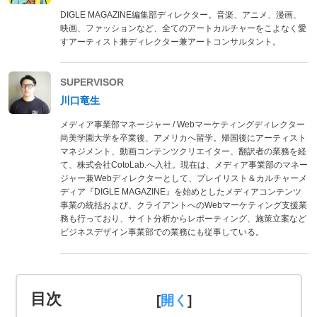
DIGLE MAGAZINE編集部ディレクター。音楽、アニメ、漫画、
映画、ファッションなど、全てのアートカルチャーをこよなく愛
すアーティスト兼ディレクター兼アートコンサルタント。
SUPERVISOR
川口竜生
メディア事業部マネージャー / Webマーケティングディレクター
尚美学園大学を卒業後、アメリカへ留学。帰国後にアーティスト
マネジメント、動画コンテンツクリエイター、翻訳者の業務を経
て、株式会社CotoLab.へ入社。現在は、メディア事業部のマネー
ジャー兼Webディレクターとして、プレイリスト＆カルチャーメ
ディア『DIGLE MAGAZINE』を始めとしたメディアコンテンツ
事業の統括および、クライアントへのWebマーケティング支援業
務も行っており、サイト分析からレポーティング、施策立案など
ビジネスデザイン事業部での業務にも従事している。
目次
[
]