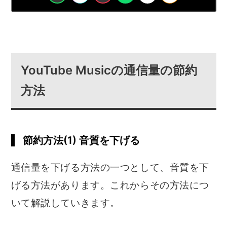
どうやって
通信量は
ダウンロード・
Spotify
始める？
どれくらい？
オフライン再生
料金プラン一覧
YouTube Musicの通信量の節約
方法
無料プラン
学割プラン
家族プラン
プレイリスト
有料プランの違い
について
について
作り方
節約方法(1) 音質を下げる
Spotify vs
解約方法・
Spotifyが
その他の
Apple Music
アカウント削除
落ちたら？
メニューリスト
通信量を下げる方法の一つとして、音質を下
げる方法があります。これからその方法につ
Spotify
Apple M
YouTube M
いて解説していきます。
LINE M
AWA
Amazon M