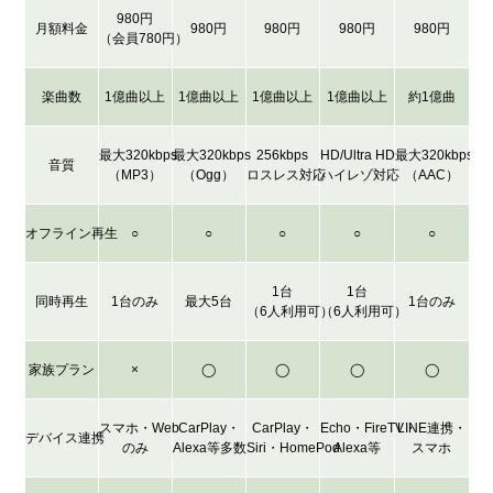
980円
月額料金
980円
980円
980円
980円
（会員780円）
楽曲数
1億曲以上
1億曲以上
1億曲以上
1億曲以上
約1億曲
最大320kbps
最大320kbps
256kbps
HD/Ultra HD
最大320kbps
音質
（MP3）
（Ogg）
ロスレス対応
ハイレゾ対応
（AAC）
オフライン再生
○
○
○
○
○
1台
1台
同時再生
1台のみ
最大5台
1台のみ
（6人利用可）
（6人利用可）
家族プラン
×
◯
◯
◯
◯
スマホ・Web
CarPlay・
CarPlay・
Echo・FireTV・
LINE連携・
デバイス連携
のみ
Alexa等多数
Siri・HomePod
Alexa等
スマホ