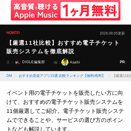
HOWTO
2026.08.05更新
【厳選11社比較】おすすめ電子チケット
販売システムを徹底解説
PR
DIGLE編集部
Asahi
文：
編：
DM
おすすめ音楽アプリ15選 比較ランキング【無料/有料】
【厳選11
イベント用の電子チケットを販売したい方に向
けて、おすすめの電子チケット販売システムを
11個厳選してご紹介。電子チケット販売システ
ムでできることや、サービスの選び方のポイン
トなども解説しています。