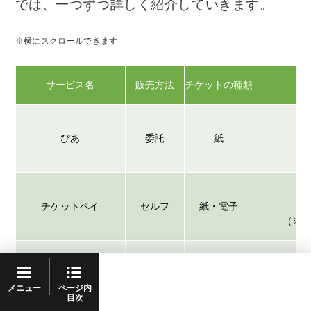
では、一つずつ詳しく紹介していきます。
※横にスクロールできます
サービス名
販売方法
チケットの種類
ぴあ
委託
紙
チケットペイ
セルフ
紙・電子
（※
e+
委託
紙・電子
（イープラス）
ページ内
メニュー
目次