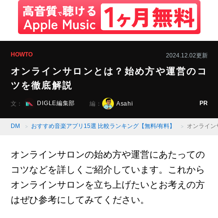
HOWTO
2024.12.02更新
オンラインサロンとは？始め方や運営のコ
ツを徹底解説
PR
DIGLE編集部
Asahi
文：
編：
DM
おすすめ音楽アプリ15選 比較ランキング【無料/有料】
オンライン
オンラインサロンの始め方や運営にあたっての
コツなどを詳しくご紹介しています。これから
オンラインサロンを立ち上げたいとお考えの方
はぜひ参考にしてみてください。