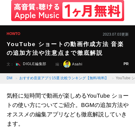
HOWTO
2023.07.03更新
YouTube ショートの動画作成方法 音楽
の追加方法や注意点まで徹底解説
PR
DIGLE編集部
Asahi
文：
編：
DM
おすすめ音楽アプリ15選 比較ランキング【無料/有料】
YouTub
気軽に短時間で動画が楽しめるYouTube ショー
トの使い方についてご紹介。BGMの追加方法や
オススメの編集アプリなども徹底解説していき
ます。